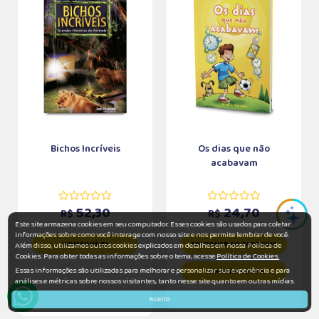
Bichos Incríveis
Os dias que não
acabavam
52,30
24,70
R$
R$
Este site armazena cookies em seu computador. Esses cookies são usados para coletar
informações sobre como você interage com nosso site e nos permite lembrar de você.
INDISPONÍVEL
ADICIONAR AO CARRINHO
Além disso, utilizamos outros cookies explicados em detalhes em nossa Política de
Cookies. Para obter todas as informações sobre o tema, acesse
Política de Cookies.
Essas informações são utilizadas para melhorar e personalizar sua experiência e para
COMPRAR AGORA
análises e métricas sobre nossos visitantes, tanto nesse site quanto em outras mídias.
Aceito