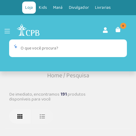
Loja
Kids
Maná
Divulgador
Livrarias
0
Home
/
Pesquisa
De imediato, encontramos
191
produtos
disponíveis para você