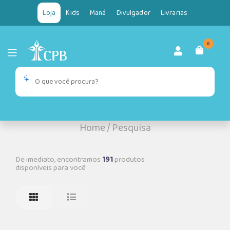
Loja
Kids
Maná
Divulgador
Livrarias
0
Home
/
Pesquisa
De imediato, encontramos
191
produtos
disponíveis para você