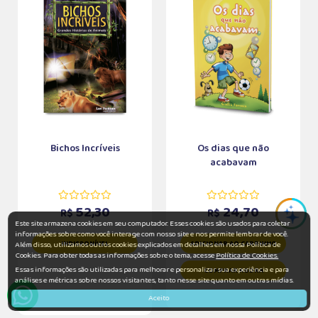
Bichos Incríveis
Os dias que não
acabavam
52,30
24,70
R$
R$
Este site armazena cookies em seu computador. Esses cookies são usados para coletar
informações sobre como você interage com nosso site e nos permite lembrar de você.
INDISPONÍVEL
ADICIONAR AO CARRINHO
Além disso, utilizamos outros cookies explicados em detalhes em nossa Política de
Cookies. Para obter todas as informações sobre o tema, acesse
Política de Cookies.
Essas informações são utilizadas para melhorar e personalizar sua experiência e para
COMPRAR AGORA
análises e métricas sobre nossos visitantes, tanto nesse site quanto em outras mídias.
Aceito