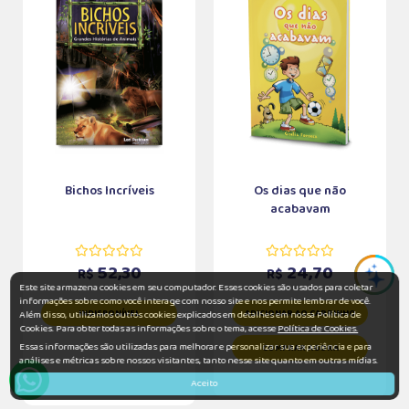
Bichos Incríveis
Os dias que não
acabavam
52,30
24,70
R$
R$
Este site armazena cookies em seu computador. Esses cookies são usados para coletar
informações sobre como você interage com nosso site e nos permite lembrar de você.
INDISPONÍVEL
ADICIONAR AO CARRINHO
Além disso, utilizamos outros cookies explicados em detalhes em nossa Política de
Cookies. Para obter todas as informações sobre o tema, acesse
Política de Cookies.
Essas informações são utilizadas para melhorar e personalizar sua experiência e para
COMPRAR AGORA
análises e métricas sobre nossos visitantes, tanto nesse site quanto em outras mídias.
Aceito