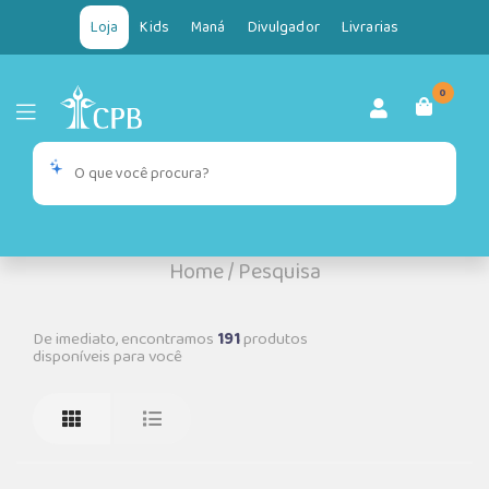
Loja
Kids
Maná
Divulgador
Livrarias
0
Home
/
Pesquisa
De imediato, encontramos
191
produtos
disponíveis para você