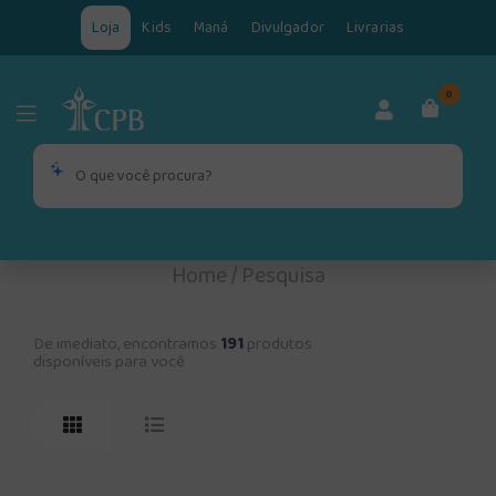
Loja
Kids
Maná
Divulgador
Livrarias
0
Home
/
Pesquisa
De imediato, encontramos
191
produtos
disponíveis para você