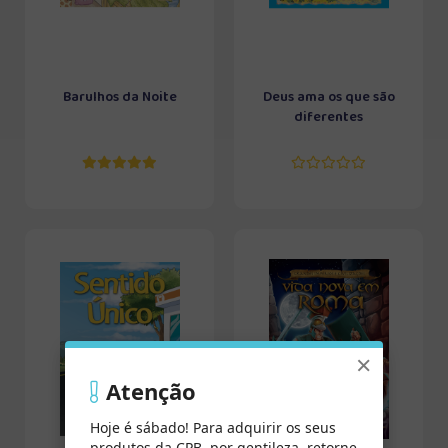
Barulhos da Noite
Deus ama os que são
diferentes
×
Atenção
Hoje é sábado! Para adquirir os seus
produtos da CPB, por gentileza, retorne