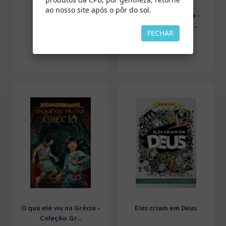
ao nosso site após o pôr do sol.
Sentido Único
Vida nova em Roma -
Coleção: Grandes ...
FECHAR
O que ele viu na Grécia -
Eles criam em Deus
Coleção: Gr...