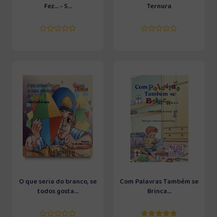
Fez... - S...
Ternura
O que seria do branco, se
Com Palavras Também se
todos gosta...
Brinca...