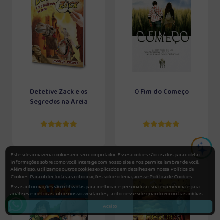
Detetive Zack e os
O Fim do Começo
Segredos na Areia
Este site armazena cookies em seu computador. Esses cookies são usados para coletar
informações sobre como você interage com nosso site e nos permite lembrar de você.
Além disso, utilizamos outros cookies explicados em detalhes em nossa Política de
Cookies. Para obter todas as informações sobre o tema, acesse
Política de Cookies.
Essas informações são utilizadas para melhorar e personalizar sua experiência e para
análises e métricas sobre nossos visitantes, tanto nesse site quanto em outras mídias.
Aceito