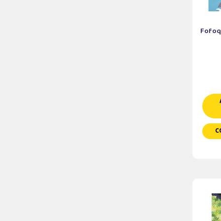
Fofoq
C