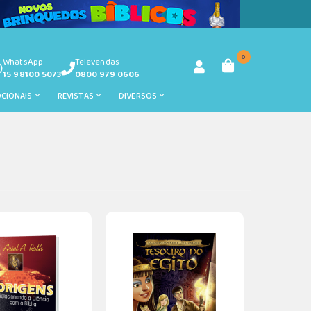
0
WhatsApp
Televendas
15 98100 5073
0800 979 0606
OCIONAIS
REVISTAS
DIVERSOS