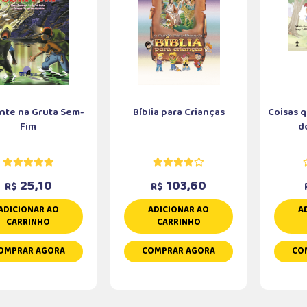
nte na Gruta Sem-
Bíblia para Crianças
Coisas 
Fim
de
25,10
103,60
R$
R$
ADICIONAR AO
ADICIONAR AO
A
CARRINHO
CARRINHO
OMPRAR AGORA
COMPRAR AGORA
CO