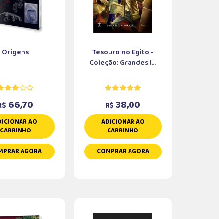
Origens
Tesouro no Egito -
Coleção: Grandes I...
66,70
38,00
R$
R$
DICIONAR AO
ADICIONAR AO
CARRINHO
CARRINHO
MPRAR AGORA
COMPRAR AGORA