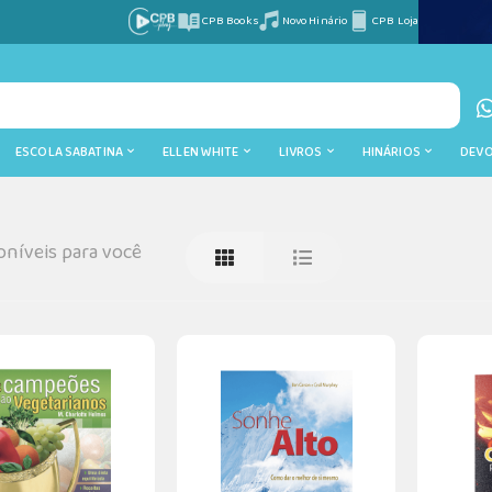
CPB Books
Novo Hinário
CPB Loja
ESCOLA SABATINA
ELLEN WHITE
LIVROS
HINÁRIOS
DEV
níveis para você