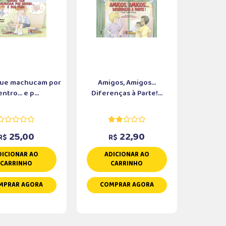
que machucam por
Amigos, Amigos...
ntro... e p...
Diferenças à Parte!...
25,00
22,90
R$
R$
DICIONAR AO
ADICIONAR AO
CARRINHO
CARRINHO
MPRAR AGORA
COMPRAR AGORA