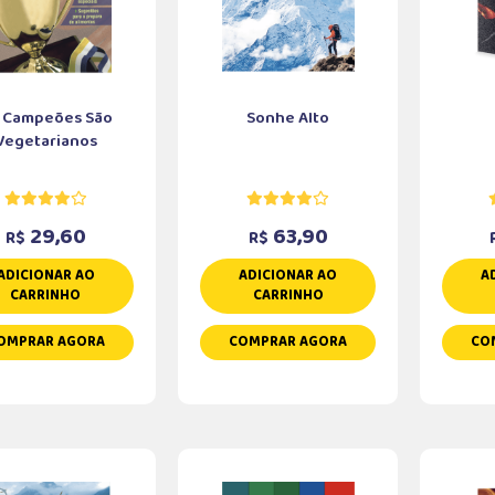
 Campeões São
Sonhe Alto
Vegetarianos
29,60
63,90
R$
R$
ADICIONAR AO
ADICIONAR AO
A
CARRINHO
CARRINHO
OMPRAR AGORA
COMPRAR AGORA
CO