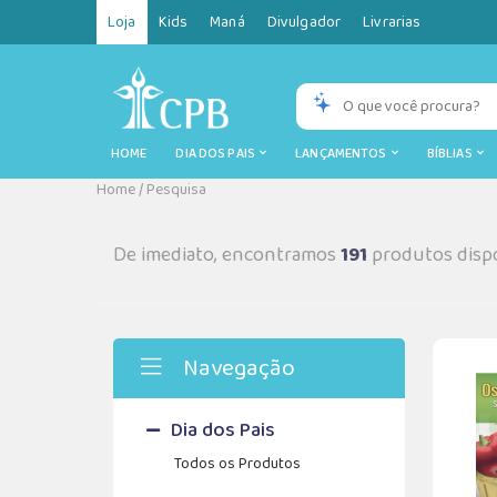
Loja
Kids
Maná
Divulgador
Livrarias
HOME
DIA DOS PAIS
LANÇAMENTOS
BÍBLIAS
Home
/
Pesquisa
De imediato, encontramos
191
produtos dispo
Navegação
Dia dos Pais
Todos os Produtos