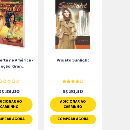
rta na América -
Projeto Sunlight
eção: Gran...
38,00
30,30
R$
R$
DICIONAR AO
ADICIONAR AO
CARRINHO
CARRINHO
MPRAR AGORA
COMPRAR AGORA