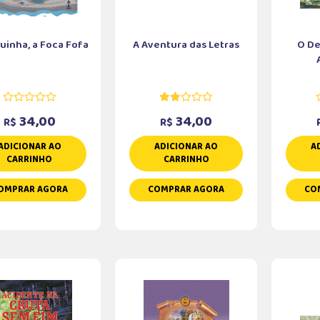
uinha, a Foca Fofa
A Aventura das Letras
O De
34,00
34,00
R$
R$
ADICIONAR AO
ADICIONAR AO
A
CARRINHO
CARRINHO
OMPRAR AGORA
COMPRAR AGORA
CO