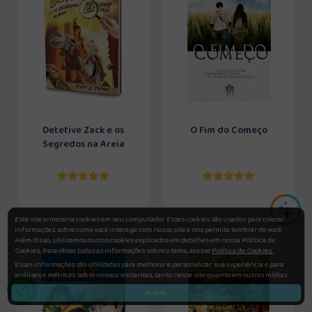
Detetive Zack e os
O Fim do Começo
Segredos na Areia
Este site armazena cookies em seu computador. Esses cookies são usados para coletar
informações sobre como você interage com nosso site e nos permite lembrar de você.
Além disso, utilizamos outros cookies explicados em detalhes em nossa Política de
Cookies. Para obter todas as informações sobre o tema, acesse
Política de Cookies.
Essas informações são utilizadas para melhorar e personalizar sua experiência e para
análises e métricas sobre nossos visitantes, tanto nesse site quanto em outras mídias.
Aceito