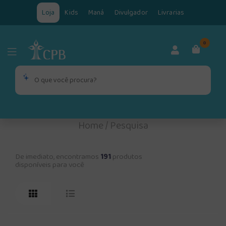
Loja
Kids
Maná
Divulgador
Livrarias
0
Home
/
Pesquisa
De imediato, encontramos
191
produtos
disponíveis para você