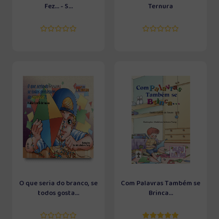
Fez... - S...
Ternura
O que seria do branco, se
Com Palavras Também se
todos gosta...
Brinca...