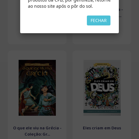
ao nosso site após o pôr do sol.
Sentido Único
Vida nova em Roma -
Coleção: Grandes ...
FECHAR
O que ele viu na Grécia -
Eles criam em Deus
Coleção: Gr...