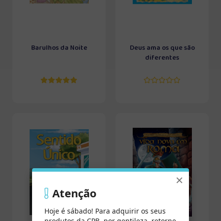
Barulhos da Noite
Deus ama os que são
diferentes
×
Atenção
Hoje é sábado! Para adquirir os seus
produtos da CPB, por gentileza, retorne