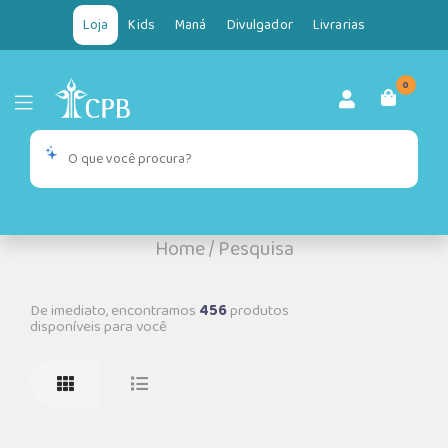
Loja
Kids
Maná
Divulgador
Livrarias
0
Home
/
Pesquisa
De imediato, encontramos
456
produtos
disponíveis para você