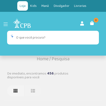
Loja
Kids
Maná
Divulgador
Livrarias
0
Home
/
Pesquisa
De imediato, encontramos
456
produtos
disponíveis para você