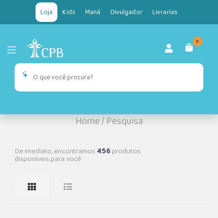
Loja
Kids
Maná
Divulgador
Livrarias
0
Home
/
Pesquisa
De imediato, encontramos
456
produtos
disponíveis para você