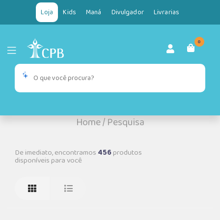
Loja
Kids
Maná
Divulgador
Livrarias
0
Home
/
Pesquisa
De imediato, encontramos
456
produtos
disponíveis para você