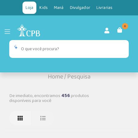
Loja
Kids
Maná
Divulgador
Livrarias
0
Home
/
Pesquisa
De imediato, encontramos
456
produtos
disponíveis para você