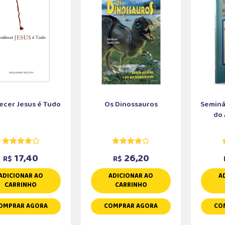
cer Jesus é Tudo
Os Dinossauros
Seminá
do 
17,40
26,20
R$
R$
ADICIONAR AO
ADICIONAR AO
A
CARRINHO
CARRINHO
OMPRAR AGORA
COMPRAR AGORA
CO