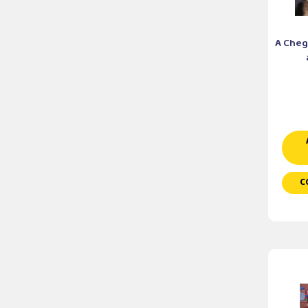
A Cheg
C