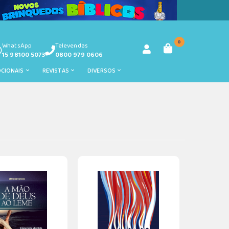
0
WhatsApp
Televendas
15 98100 5073
0800 979 0606
OCIONAIS
REVISTAS
DIVERSOS