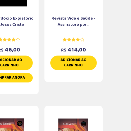
dócio Expiatório
Revista Vida e Saúde -
 Jesus Cristo
Assinatura por...
46,00
414,00
R$
R$
DICIONAR AO
ADICIONAR AO
CARRINHO
CARRINHO
MPRAR AGORA