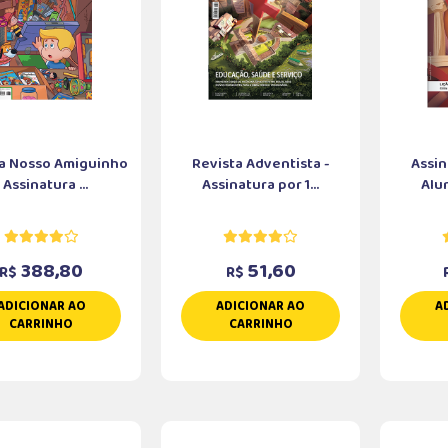
a Nosso Amiguinho
Revista Adventista -
Assin
- Assinatura ...
Assinatura por 1...
Alun
388,80
51,60
R$
R$
ADICIONAR AO
ADICIONAR AO
A
CARRINHO
CARRINHO