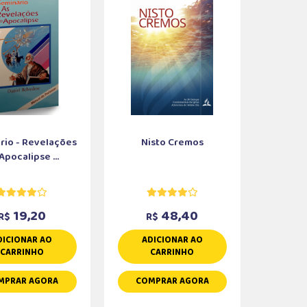
rio - Revelações
Nisto Cremos
Apocalipse ...
19,20
48,40
R$
R$
DICIONAR AO
ADICIONAR AO
CARRINHO
CARRINHO
MPRAR AGORA
COMPRAR AGORA