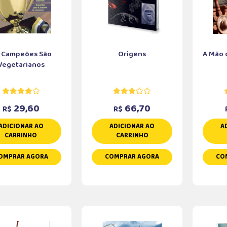
 Campeões São
Origens
A Mão 
Vegetarianos
29,60
66,70
R$
R$
ADICIONAR AO
ADICIONAR AO
A
CARRINHO
CARRINHO
OMPRAR AGORA
COMPRAR AGORA
CO