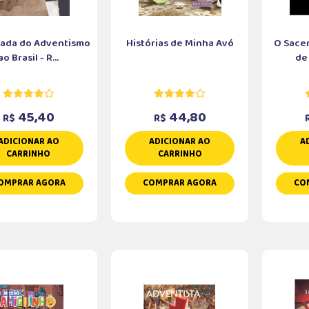
ada do Adventismo
Histórias de Minha Avó
O Sacer
ao Brasil - R...
de
45,40
44,80
R$
R$
ADICIONAR AO
ADICIONAR AO
A
CARRINHO
CARRINHO
OMPRAR AGORA
COMPRAR AGORA
CO