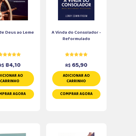
de Deus ao Leme
A Vinda do Consolador -
Reformulado
84,10
65,90
R$
R$
DICIONAR AO
ADICIONAR AO
CARRINHO
CARRINHO
MPRAR AGORA
COMPRAR AGORA