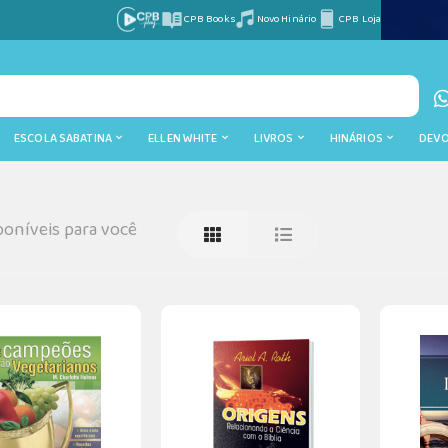
CPB Books
Novo Hinário
CPB Loja
ESCOLA SABATINA
ELLEN WHITE
LIVROS
HINÁRIOS
DEV
oníveis para você