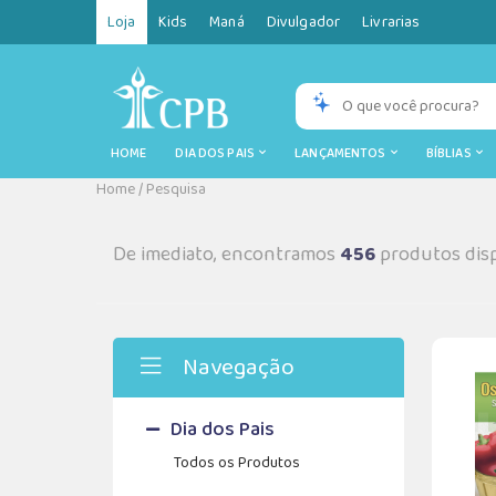
Loja
Kids
Maná
Divulgador
Livrarias
HOME
DIA DOS PAIS
LANÇAMENTOS
BÍBLIAS
Home
/
Pesquisa
De imediato, encontramos
456
produtos disp
Navegação
Dia dos Pais
Todos os Produtos