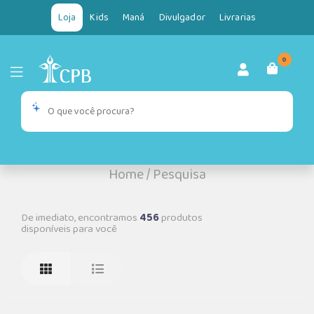
Loja
Kids
Maná
Divulgador
Livrarias
0
Home
/
Pesquisa
De imediato, encontramos
456
produtos
disponíveis para você