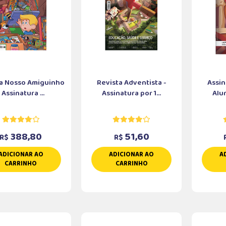
a Nosso Amiguinho
Revista Adventista -
Assin
- Assinatura ...
Assinatura por 1...
Alun
388,80
51,60
R$
R$
ADICIONAR AO
ADICIONAR AO
A
CARRINHO
CARRINHO