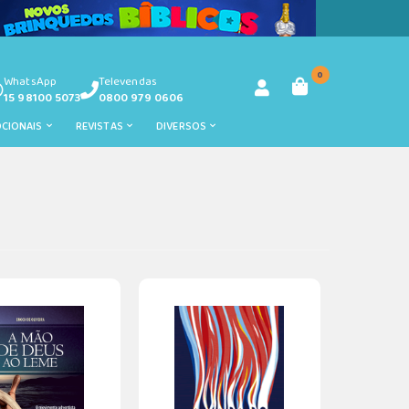
0
WhatsApp
Televendas
15 98100 5073
0800 979 0606
OCIONAIS
REVISTAS
DIVERSOS