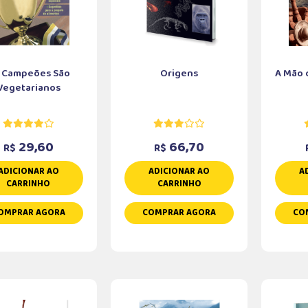
 Campeões São
Origens
A Mão 
Vegetarianos
29,60
66,70
R$
R$
ADICIONAR AO
ADICIONAR AO
A
CARRINHO
CARRINHO
OMPRAR AGORA
COMPRAR AGORA
CO