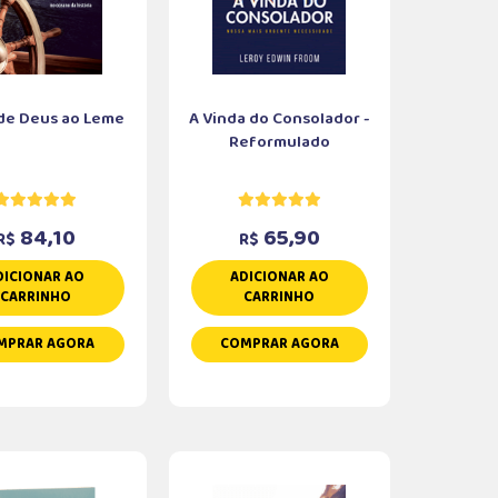
de Deus ao Leme
A Vinda do Consolador -
Reformulado
84,10
65,90
R$
R$
DICIONAR AO
ADICIONAR AO
CARRINHO
CARRINHO
MPRAR AGORA
COMPRAR AGORA