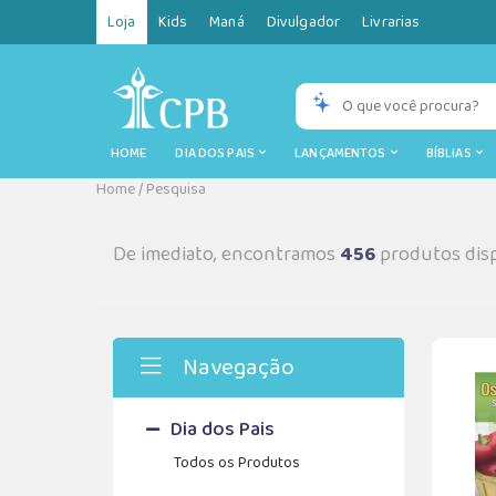
Loja
Kids
Maná
Divulgador
Livrarias
HOME
DIA DOS PAIS
LANÇAMENTOS
BÍBLIAS
Home
/
Pesquisa
De imediato, encontramos
456
produtos disp
Navegação
Dia dos Pais
Todos os Produtos