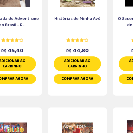
ada do Adventismo
Histórias de Minha Avó
O Sacer
ao Brasil - R...
de
45,40
44,80
R$
R$
ADICIONAR AO
ADICIONAR AO
A
CARRINHO
CARRINHO
OMPRAR AGORA
COMPRAR AGORA
CO