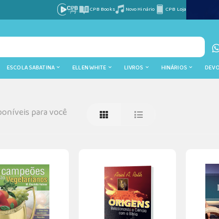
CPB Books
Novo Hinário
CPB Loja
ESCOLA SABATINA
ELLEN WHITE
LIVROS
HINÁRIOS
DEV
oníveis para você