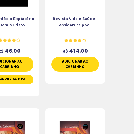
dócio Expiatório
Revista Vida e Saúde -
 Jesus Cristo
Assinatura por...
46,00
414,00
R$
R$
DICIONAR AO
ADICIONAR AO
CARRINHO
CARRINHO
MPRAR AGORA