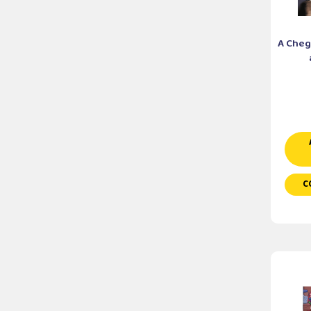
A Cheg
C