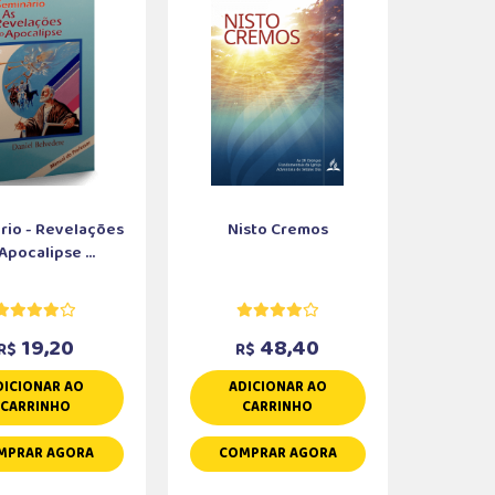
rio - Revelações
Nisto Cremos
Apocalipse ...
19,20
48,40
R$
R$
DICIONAR AO
ADICIONAR AO
CARRINHO
CARRINHO
MPRAR AGORA
COMPRAR AGORA