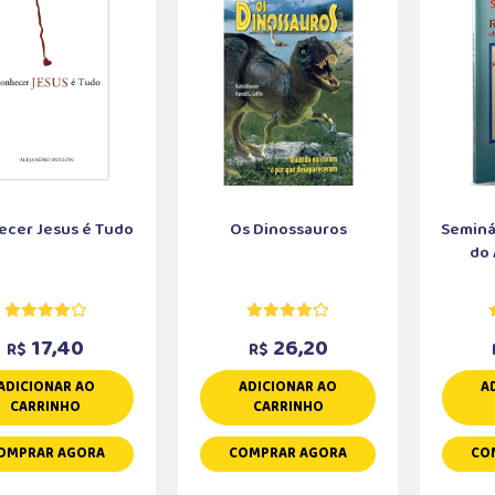
cer Jesus é Tudo
Os Dinossauros
Seminá
do 
17,40
26,20
R$
R$
ADICIONAR AO
ADICIONAR AO
A
CARRINHO
CARRINHO
OMPRAR AGORA
COMPRAR AGORA
CO