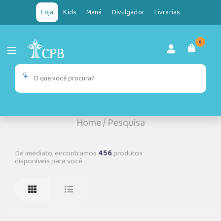
Loja
Kids
Maná
Divulgador
Livrarias
0
Home
/
Pesquisa
De imediato, encontramos
456
produtos
disponíveis para você