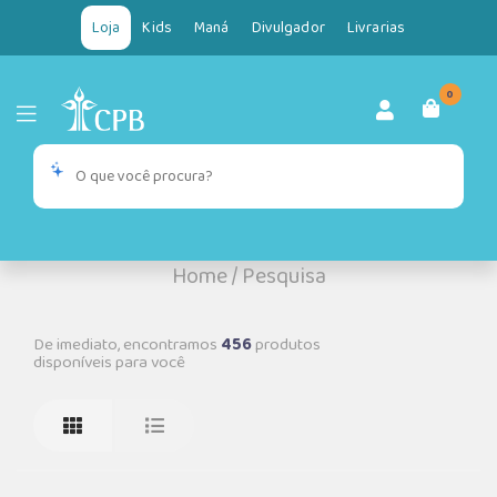
Loja
Kids
Maná
Divulgador
Livrarias
0
Home
/
Pesquisa
De imediato, encontramos
456
produtos
disponíveis para você