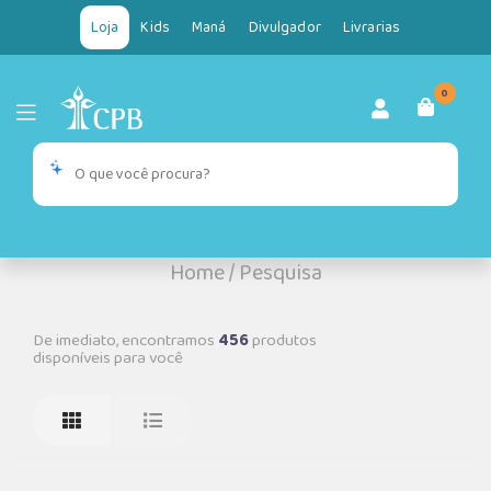
Loja
Kids
Maná
Divulgador
Livrarias
0
Home
/
Pesquisa
De imediato, encontramos
456
produtos
disponíveis para você