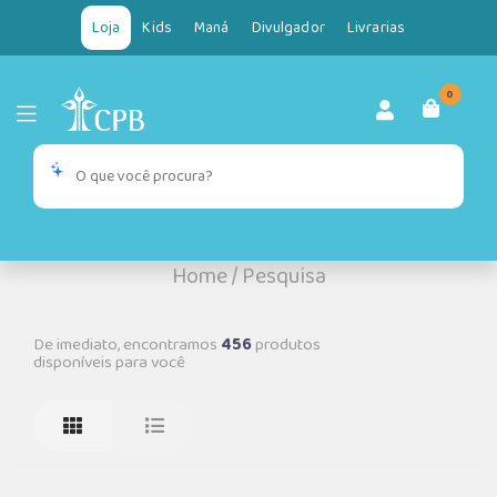
Loja
Kids
Maná
Divulgador
Livrarias
0
Home
/
Pesquisa
De imediato, encontramos
456
produtos
disponíveis para você