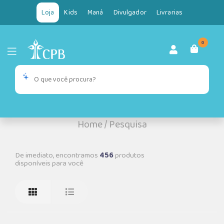
Loja
Kids
Maná
Divulgador
Livrarias
0
Home
/
Pesquisa
De imediato, encontramos
456
produtos
disponíveis para você