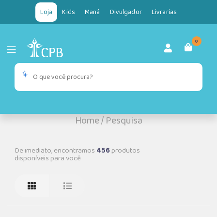
Loja
Kids
Maná
Divulgador
Livrarias
0
Home
/
Pesquisa
De imediato, encontramos
456
produtos
disponíveis para você