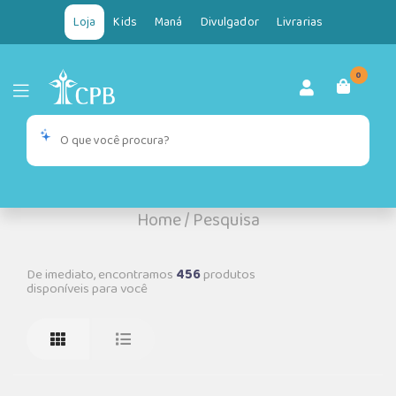
Loja
Kids
Maná
Divulgador
Livrarias
0
Home
/
Pesquisa
De imediato, encontramos
456
produtos
disponíveis para você