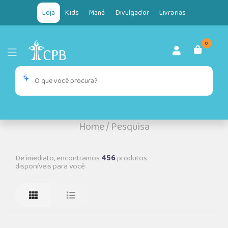
Loja
Kids
Maná
Divulgador
Livrarias
0
Home
/
Pesquisa
De imediato, encontramos
456
produtos
disponíveis para você