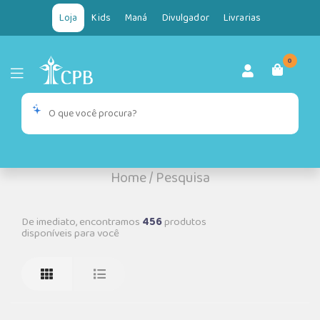
Loja
Kids
Maná
Divulgador
Livrarias
0
Home
/
Pesquisa
De imediato, encontramos
456
produtos
disponíveis para você