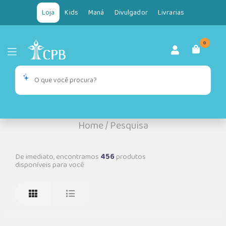
Loja
Kids
Maná
Divulgador
Livrarias
0
Home
/
Pesquisa
De imediato, encontramos
456
produtos
disponíveis para você