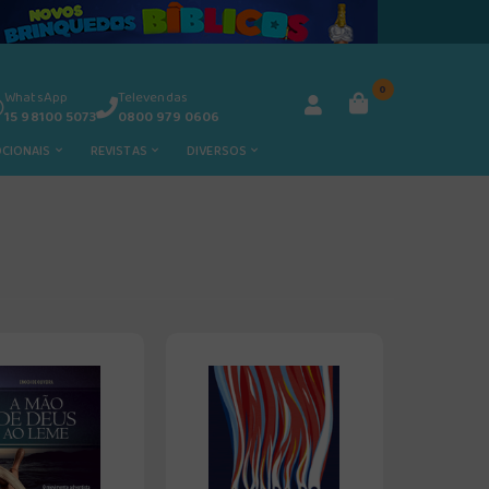
0
WhatsApp
Televendas
15 98100 5073
0800 979 0606
OCIONAIS
REVISTAS
DIVERSOS