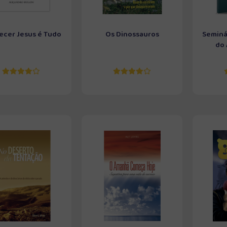
cer Jesus é Tudo
Os Dinossauros
Seminá
do 