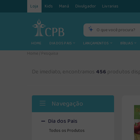
Loja
Kids
Maná
Divulgador
Livrarias
HOME
DIA DOS PAIS
LANÇAMENTOS
BÍBLIAS
Home
/
Pesquisa
De imediato, encontramos
456
produtos disp
Navegação
Dia dos Pais
Todos os Produtos