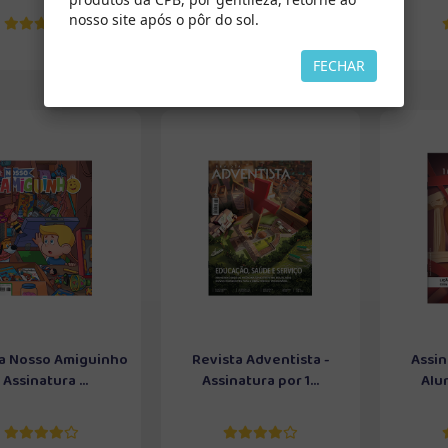
nosso site após o pôr do sol.
FECHAR
a Nosso Amiguinho
Revista Adventista -
Assin
- Assinatura ...
Assinatura por 1...
Alun