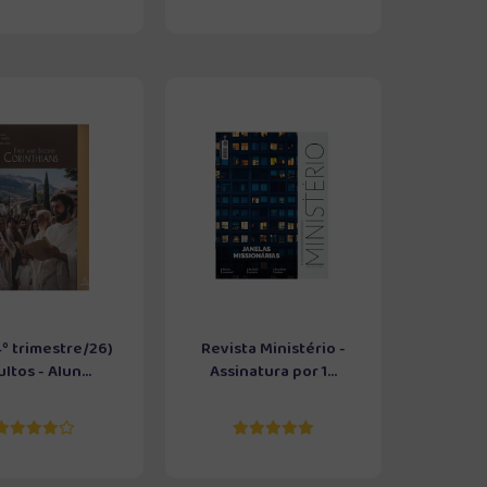
4º trimestre/26)
Revista Ministério -
ltos - Alun...
Assinatura por 1...