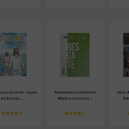
tura Juvenis - Lição
Assinatura ComTexto
(Ass. 
da Escola ...
Bíblico (Jovens) ...
Adu