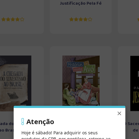
Justificação Pela Fé
×
Atenção
ada do Adventismo
Histórias de Minha Avó
O Sacer
ao Brasil - R...
de
Hoje é sábado! Para adquirir os seus
produtos da CPB, por gentileza, retorne ao