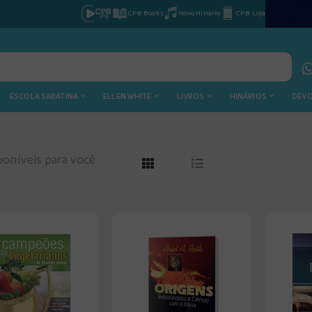
CPB Books
Novo Hinário
CPB Loja
ESCOLA SABATINA
ELLEN WHITE
LIVROS
HINÁRIOS
DEV
oníveis para você