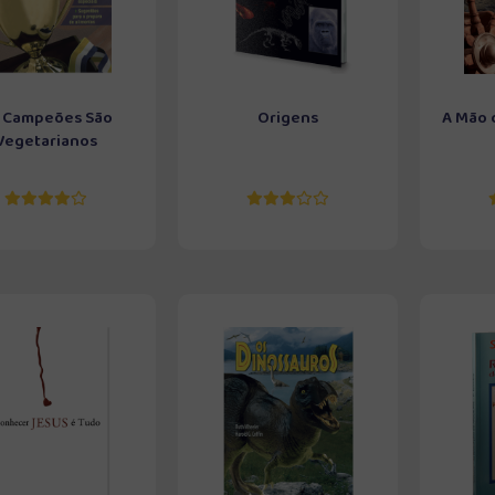
 Campeões São
Origens
A Mão 
Vegetarianos