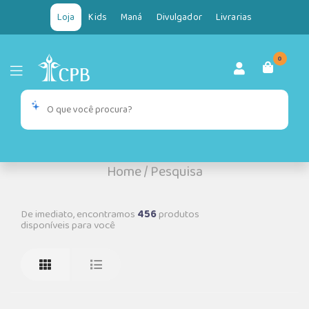
Loja
Kids
Maná
Divulgador
Livrarias
0
Home
/
Pesquisa
De imediato, encontramos
456
produtos
disponíveis para você