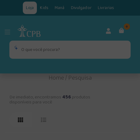
Loja
Kids
Maná
Divulgador
Livrarias
0
Home
/
Pesquisa
De imediato, encontramos
456
produtos
disponíveis para você