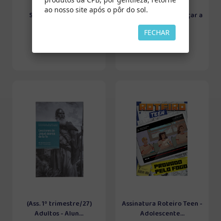
ao nosso site após o pôr do sol.
Sermões Para Hoje
Sete Dias Para Começar a
Viver
FECHAR
(Ass. 1º trimestre/27)
Assinatura Roteiro Teen -
Adultos - Alun...
Adolescente...