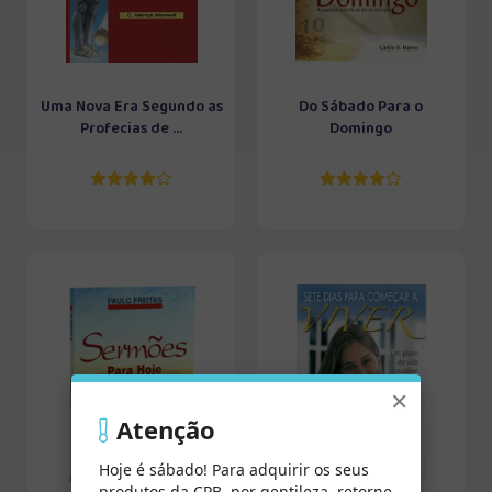
Uma Nova Era Segundo as
Do Sábado Para o
Profecias de ...
Domingo
×
Atenção
Hoje é sábado! Para adquirir os seus
produtos da CPB, por gentileza, retorne