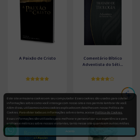
A Paixão de Cristo
Comentário Bíblico
Adventista do Séti...
Este site armazena cookies em seu computador. Esses cookies são usados para coletar
informações sobre como você interage com nosso site e nos permite lembrar de você.
Além disso, utilizamos outros cookies explicados em detalhes em nossa Política de
Cookies. Para obter todas as informações sobre o tema, acesse
Política de Cookies.
Essas informações são utilizadas para melhorar e personalizar sua experiência e para
análises e métricas sobre nossos visitantes, tanto nesse site quanto em outras mídias.
Aceito