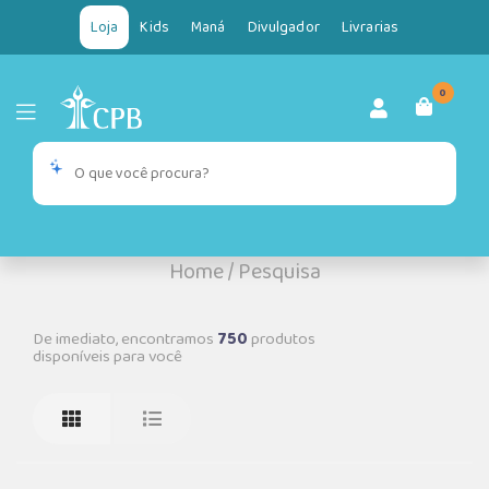
Loja
Kids
Maná
Divulgador
Livrarias
0
Home
/
Pesquisa
De imediato, encontramos
750
produtos
disponíveis para você