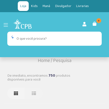
Loja
Kids
Maná
Divulgador
Livrarias
0
Home
/
Pesquisa
De imediato, encontramos
750
produtos
disponíveis para você