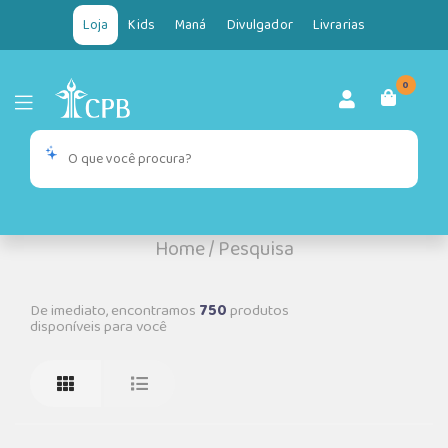
Loja
Kids
Maná
Divulgador
Livrarias
0
Home
/
Pesquisa
De imediato, encontramos
750
produtos
disponíveis para você