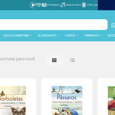
CPB Books
Novo Hinário
CPB Loja
ESCOLA SABATINA
ELLEN WHITE
LIVROS
HINÁRIOS
DEV
oníveis para você