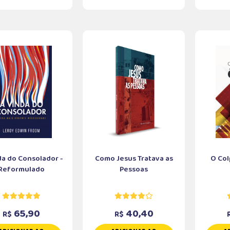
da do Consolador -
Como Jesus Tratava as
O Col
Reformulado
Pessoas
65,90
40,40
R$
R$