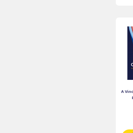
A Vin