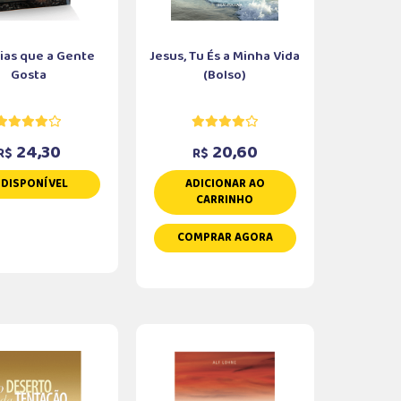
rias que a Gente
Jesus, Tu És a Minha Vida
Gosta
(Bolso)
24,30
20,60
R$
R$
NDISPONÍVEL
ADICIONAR AO
CARRINHO
COMPRAR AGORA