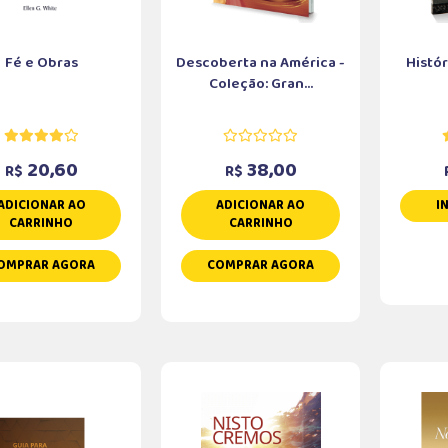
Fé e Obras
Descoberta na América -
Histó
Coleção: Gran...
20,60
38,00
R$
R$
ADICIONAR AO
ADICIONAR AO
I
CARRINHO
CARRINHO
OMPRAR AGORA
COMPRAR AGORA