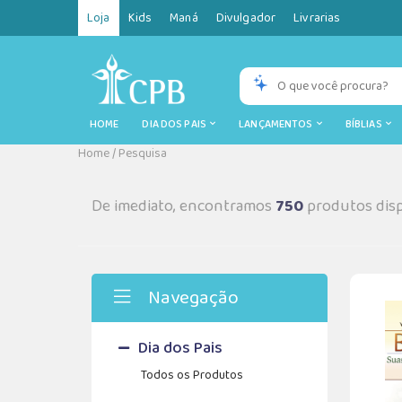
Loja
Kids
Maná
Divulgador
Livrarias
HOME
DIA DOS PAIS
LANÇAMENTOS
BÍBLIAS
Home
/
Pesquisa
De imediato, encontramos
750
produtos disp
Navegação
Dia dos Pais
Todos os Produtos