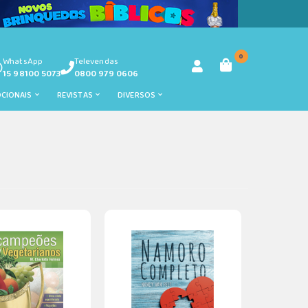
0
WhatsApp
Televendas
15 98100 5073
0800 979 0606
OCIONAIS
REVISTAS
DIVERSOS