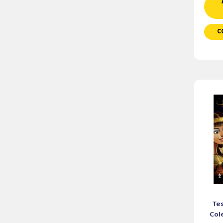
C
Tes
Cole