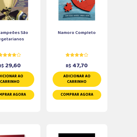
Campeões São
Namoro Completo
egetarianos
29,60
47,70
R$
R$
DICIONAR AO
ADICIONAR AO
CARRINHO
CARRINHO
MPRAR AGORA
COMPRAR AGORA