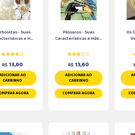
rboletas - Suas
Pássaros - Suas
Os 
cterísticas e H...
Características e Háb...
V
13,60
13,60
R$
R$
ADICIONAR AO
ADICIONAR AO
A
CARRINHO
CARRINHO
OMPRAR AGORA
COMPRAR AGORA
CO