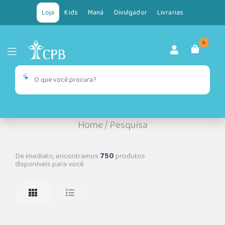
Loja
Kids
Maná
Divulgador
Livrarias
0
Home
/
Pesquisa
De imediato, encontramos
750
produtos
disponíveis para você