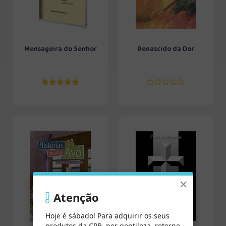
Mensageira do Senhor
Renascido da Dor
×
Atenção
Hoje é sábado! Para adquirir os seus
produtos da CPB, por gentileza, retorne