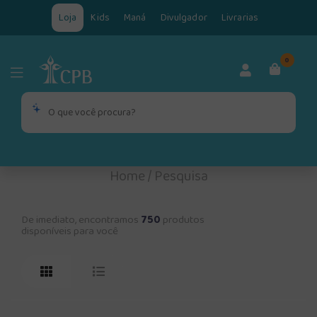
Loja
Kids
Maná
Divulgador
Livrarias
0
Home
/
Pesquisa
De imediato, encontramos
750
produtos
disponíveis para você