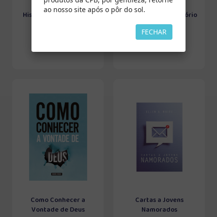
ao nosso site após o pôr do sol.
Histórias de Minha Avó
O Sacerdócio Expiatório
de Jesus Cristo
FECHAR
Como Conhecer a
Cartas a Jovens
Vontade de Deus
Namorados