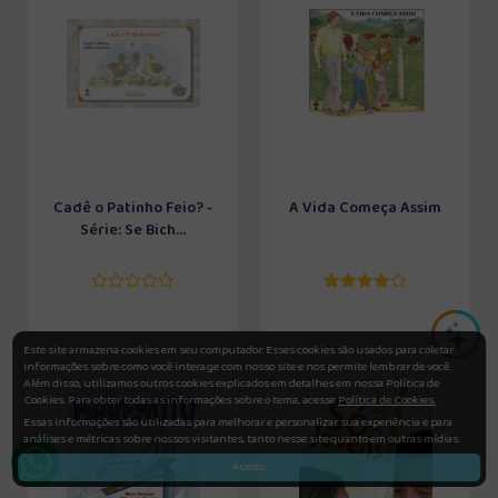
Cadê o Patinho Feio? -
A Vida Começa Assim
Série: Se Bich...
Este site armazena cookies em seu computador. Esses cookies são usados para coletar
informações sobre como você interage com nosso site e nos permite lembrar de você.
Além disso, utilizamos outros cookies explicados em detalhes em nossa Política de
Cookies. Para obter todas as informações sobre o tema, acesse
Política de Cookies.
Essas informações são utilizadas para melhorar e personalizar sua experiência e para
análises e métricas sobre nossos visitantes, tanto nesse site quanto em outras mídias.
Aceito