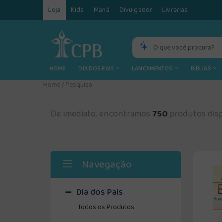
Loja
Kids
Maná
Divulgador
Livrarias
HOME
DIA DOS PAIS
LANÇAMENTOS
BÍBLIAS
Home
/
Pesquisa
De imediato, encontramos
750
produtos disp
Navegação
Dia dos Pais
Todos os Produtos