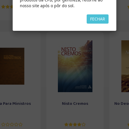
nosso site após o pôr do sol.
FECHAR
a Para Ministros
Nisto Cremos
No Des