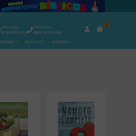
0
WhatsApp
Televendas
15 98100 5073
0800 979 0606
OCIONAIS
REVISTAS
DIVERSOS