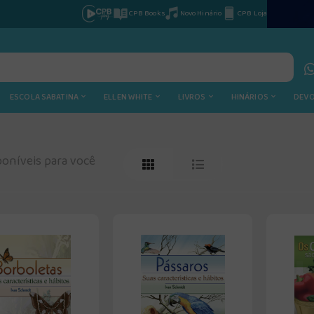
CPB Books
Novo Hinário
CPB Loja
ESCOLA SABATINA
ELLEN WHITE
LIVROS
HINÁRIOS
DEV
oníveis para você