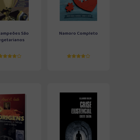
Campeões São
Namoro Completo
egetarianos