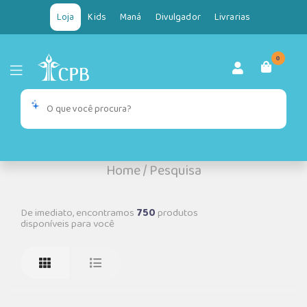
Loja
Kids
Maná
Divulgador
Livrarias
0
Home
/
Pesquisa
De imediato, encontramos
750
produtos
disponíveis para você