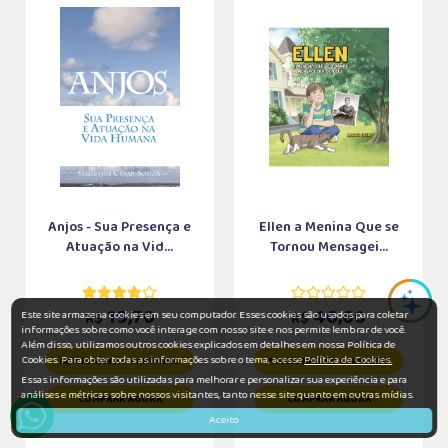
Anjos - Sua Presença e
Ellen a Menina Que se
Atuação na Vid...
Tornou Mensagei...
19,70
46,60
Este site armazena cookies em seu computador. Esses cookies são usados para coletar
R$
R$
informações sobre como você interage com nosso site e nos permite lembrar de você.
Além disso, utilizamos outros cookies explicados em detalhes em nossa Política de
Cookies. Para obter todas as informações sobre o tema, acesse
Política de Cookies.
ADICIONAR AO CARRINHO
ADICIONAR AO CARRINHO
Essas informações são utilizadas para melhorar e personalizar sua experiência e para
análises e métricas sobre nossos visitantes, tanto nesse site quanto em outras mídias.
COMPRAR AGORA
COMPRAR AGORA
Aceito