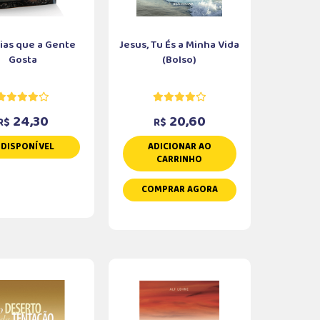
rias que a Gente
Jesus, Tu És a Minha Vida
Gosta
(Bolso)
24,30
20,60
R$
R$
NDISPONÍVEL
ADICIONAR AO
CARRINHO
COMPRAR AGORA