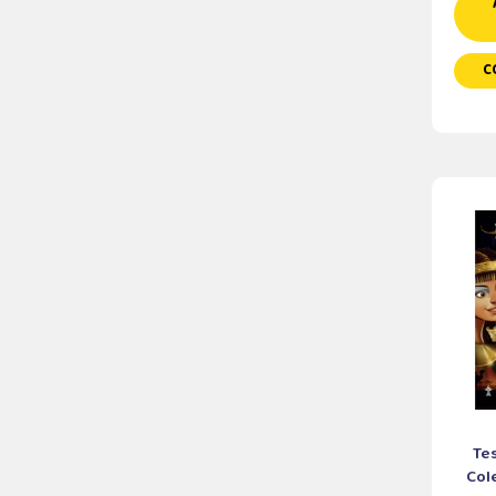
C
Tes
Cole