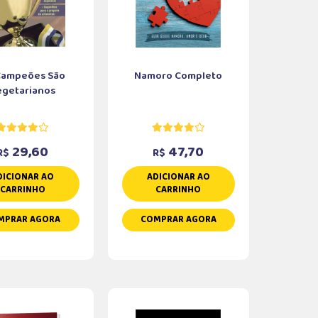
Campeões São
Namoro Completo
egetarianos
29,60
47,70
R$
R$
DICIONAR AO
ADICIONAR AO
CARRINHO
CARRINHO
MPRAR AGORA
COMPRAR AGORA