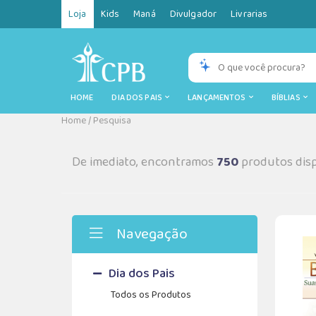
Loja
Kids
Maná
Divulgador
Livrarias
HOME
DIA DOS PAIS
LANÇAMENTOS
BÍBLIAS
Home
/
Pesquisa
De imediato, encontramos
750
produtos disp
Navegação
Dia dos Pais
Todos os Produtos