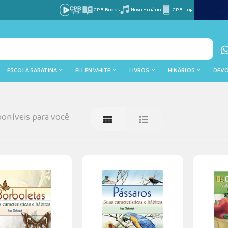
CPB Books
Novo Hinário
CPB Loja
ESCOLA SABATINA
ELLEN WHITE
LIVROS
HINÁRIOS
DEV
oníveis para você