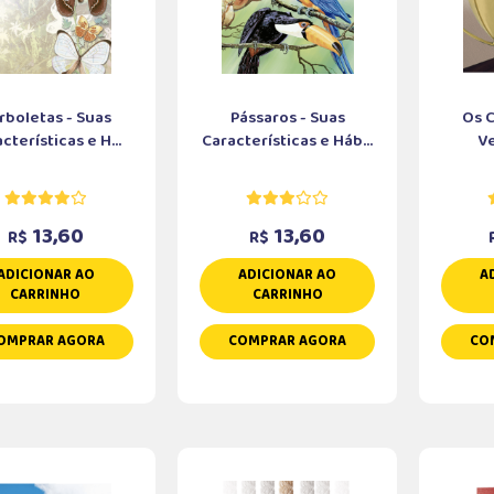
rboletas - Suas
Pássaros - Suas
Os 
cterísticas e H...
Características e Háb...
V
13,60
13,60
R$
R$
ADICIONAR AO
ADICIONAR AO
A
CARRINHO
CARRINHO
OMPRAR AGORA
COMPRAR AGORA
CO