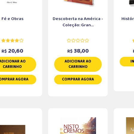
Fé e Obras
Descoberta na América -
Histó
Coleção: Gran...
20,60
38,00
R$
R$
ADICIONAR AO
ADICIONAR AO
I
CARRINHO
CARRINHO
OMPRAR AGORA
COMPRAR AGORA