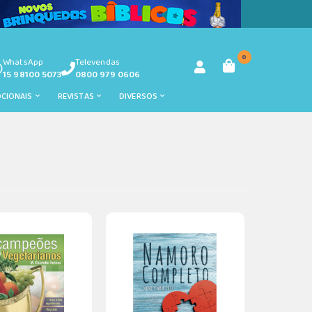
0
WhatsApp
Televendas
15 98100 5073
0800 979 0606
OCIONAIS
REVISTAS
DIVERSOS