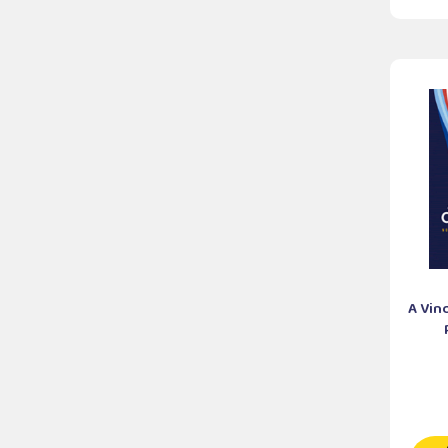
A Vin