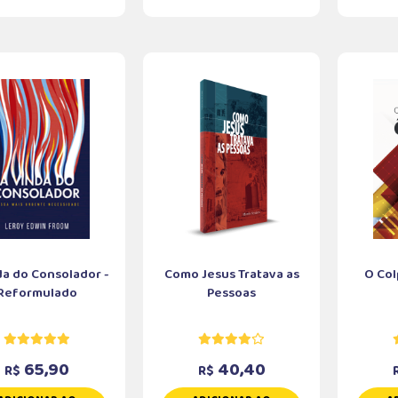
da do Consolador -
Como Jesus Tratava as
O Col
Reformulado
Pessoas
65,90
40,40
R$
R$