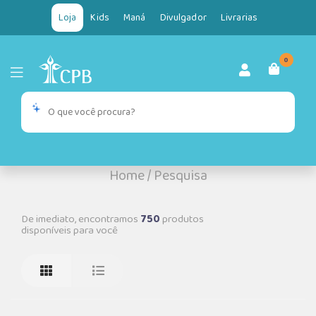
Loja
Kids
Maná
Divulgador
Livrarias
0
Home
/
Pesquisa
De imediato, encontramos
750
produtos
disponíveis para você