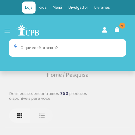
Loja
Kids
Maná
Divulgador
Livrarias
0
Home
/
Pesquisa
De imediato, encontramos
750
produtos
disponíveis para você