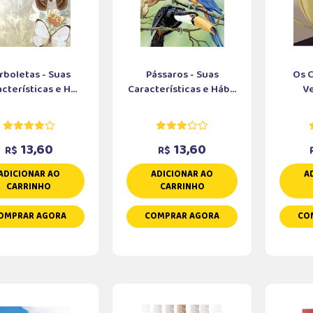
rboletas - Suas
Pássaros - Suas
Os 
cterísticas e H...
Características e Háb...
V
13,60
13,60
R$
R$
ADICIONAR AO
ADICIONAR AO
A
CARRINHO
CARRINHO
OMPRAR AGORA
COMPRAR AGORA
CO