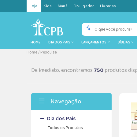
Loja
Kids
Maná
Divulgador
Livrarias
HOME
DIA DOS PAIS
LANÇAMENTOS
BÍBLIAS
Home
/
Pesquisa
De imediato, encontramos
750
produtos disp
Navegação
Dia dos Pais
Todos os Produtos