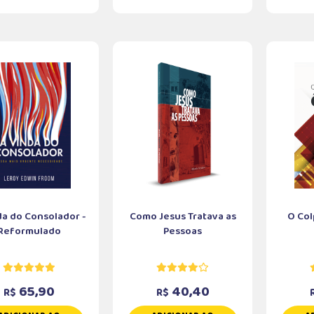
da do Consolador -
Como Jesus Tratava as
O Col
Reformulado
Pessoas
65,90
40,40
R$
R$