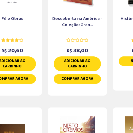
Fé e Obras
Descoberta na América -
Histó
Coleção: Gran...
20,60
38,00
R$
R$
ADICIONAR AO
ADICIONAR AO
I
CARRINHO
CARRINHO
OMPRAR AGORA
COMPRAR AGORA