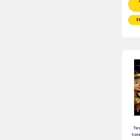
C
Tes
Cole