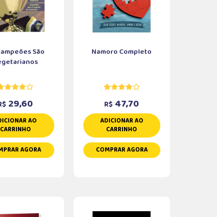
Campeões São
Namoro Completo
egetarianos
29,60
47,70
R$
R$
DICIONAR AO
ADICIONAR AO
CARRINHO
CARRINHO
MPRAR AGORA
COMPRAR AGORA