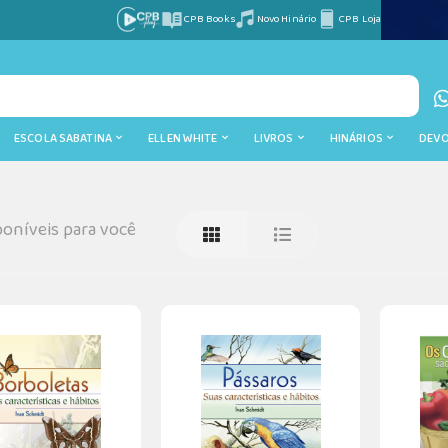
CPB Books
Novo Hinário
CPB Loja
ESCOLA SABATINA
ELLEN WHITE
LIVROS
HINÁRIOS
DEV
oníveis para você