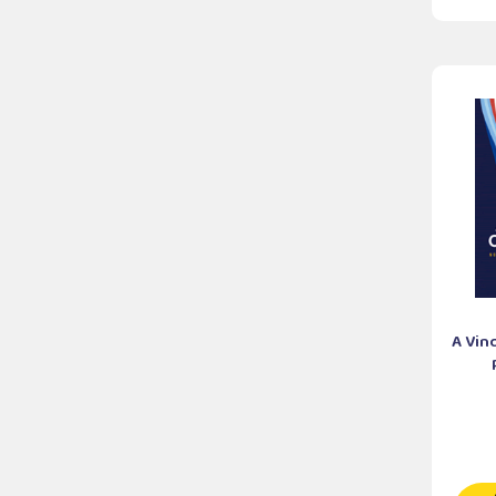
A Vin