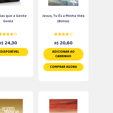
rias que a Gente
Jesus, Tu És a Minha Vida
Gosta
(Bolso)
24,30
20,60
R$
R$
NDISPONÍVEL
ADICIONAR AO
CARRINHO
COMPRAR AGORA