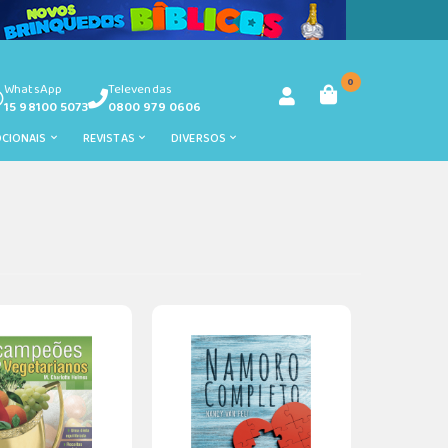
0
WhatsApp
Televendas
15 98100 5073
0800 979 0606
OCIONAIS
REVISTAS
DIVERSOS