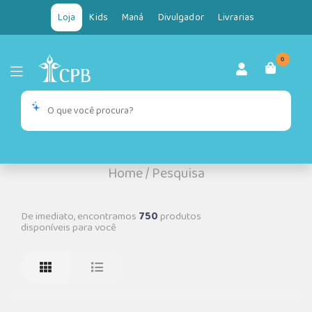
Loja
Kids
Maná
Divulgador
Livrarias
0
Home
/
Pesquisa
De imediato, encontramos
750
produtos
disponíveis para você