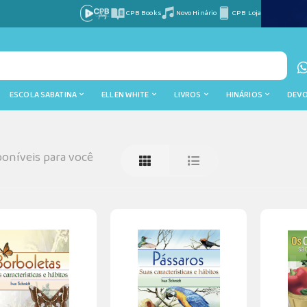
CPB Books
Novo Hinário
CPB Loja
ESCOLA SABATINA
ELLEN WHITE
LIVROS
HINÁRIOS
DEV
oníveis para você