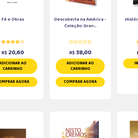
Fé e Obras
Descoberta na América -
Histó
Coleção: Gran...
20,60
38,00
R$
R$
ADICIONAR AO
ADICIONAR AO
I
CARRINHO
CARRINHO
OMPRAR AGORA
COMPRAR AGORA