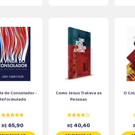
da do Consolador -
Como Jesus Tratava as
O Col
Reformulado
Pessoas
65,90
40,40
R$
R$