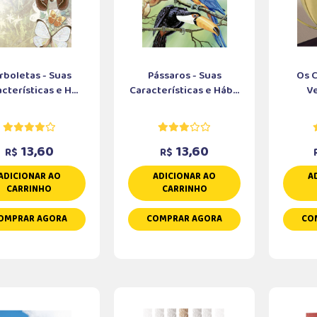
rboletas - Suas
Pássaros - Suas
Os 
cterísticas e H...
Características e Háb...
V
13,60
13,60
R$
R$
ADICIONAR AO
ADICIONAR AO
A
CARRINHO
CARRINHO
OMPRAR AGORA
COMPRAR AGORA
CO