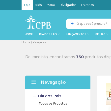
Loja
Kids
Maná
Divulgador
Livrarias
HOME
DIA DOS PAIS
LANÇAMENTOS
BÍBLIAS
Home
/
Pesquisa
De imediato, encontramos
750
produtos disp
Navegação
Dia dos Pais
Todos os Produtos