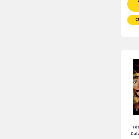
C
Tes
Cole