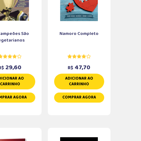
Campeões São
Namoro Completo
egetarianos
29,60
47,70
R$
R$
DICIONAR AO
ADICIONAR AO
CARRINHO
CARRINHO
MPRAR AGORA
COMPRAR AGORA