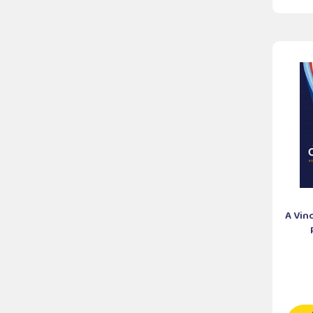
A Vin