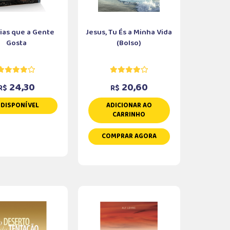
rias que a Gente
Jesus, Tu És a Minha Vida
Gosta
(Bolso)
24,30
20,60
R$
R$
NDISPONÍVEL
ADICIONAR AO
CARRINHO
COMPRAR AGORA