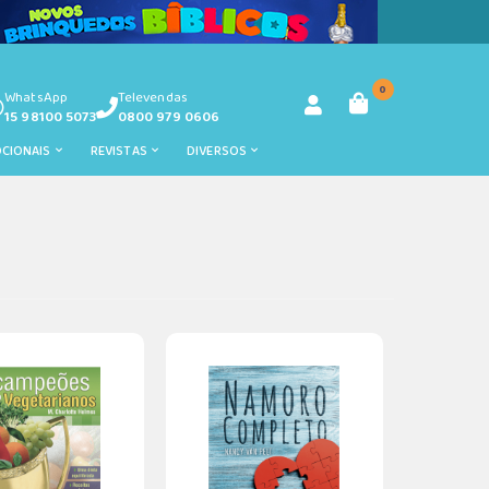
0
WhatsApp
Televendas
15 98100 5073
0800 979 0606
OCIONAIS
REVISTAS
DIVERSOS