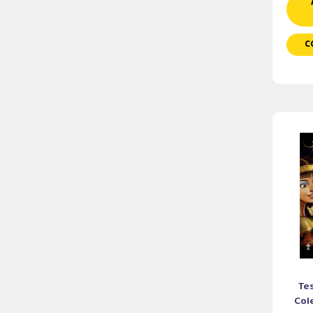
C
Tes
Cole