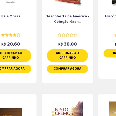
Fé e Obras
Descoberta na América -
Histó
Coleção: Gran...
20,60
38,00
R$
R$
ADICIONAR AO
ADICIONAR AO
I
CARRINHO
CARRINHO
OMPRAR AGORA
COMPRAR AGORA