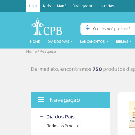
Loja
Kids
Maná
Divulgador
Livrarias
HOME
DIA DOS PAIS
LANÇAMENTOS
BÍBLIAS
Home
/
Pesquisa
De imediato, encontramos
750
produtos disp
Navegação
Dia dos Pais
Todos os Produtos