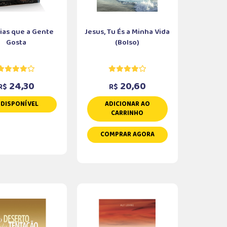
rias que a Gente
Jesus, Tu És a Minha Vida
Gosta
(Bolso)
24,30
20,60
R$
R$
NDISPONÍVEL
ADICIONAR AO
CARRINHO
COMPRAR AGORA