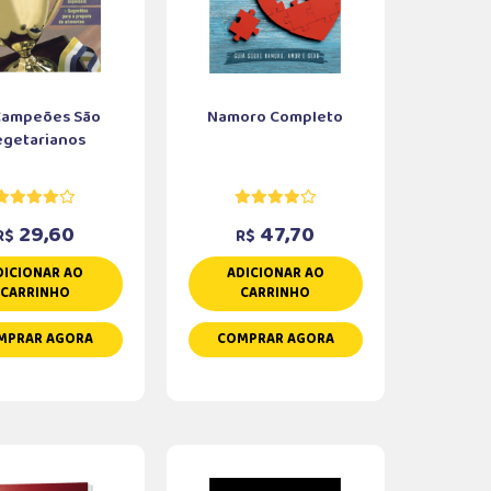
Campeões São
Namoro Completo
egetarianos
29,60
47,70
R$
R$
DICIONAR AO
ADICIONAR AO
CARRINHO
CARRINHO
MPRAR AGORA
COMPRAR AGORA