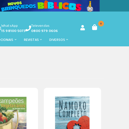
0
WhatsApp
Televendas
15 98100 5073
0800 979 0606
OCIONAIS
REVISTAS
DIVERSOS