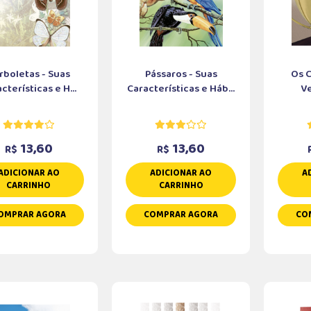
rboletas - Suas
Pássaros - Suas
Os 
cterísticas e H...
Características e Háb...
V
13,60
13,60
R$
R$
ADICIONAR AO
ADICIONAR AO
A
CARRINHO
CARRINHO
OMPRAR AGORA
COMPRAR AGORA
CO