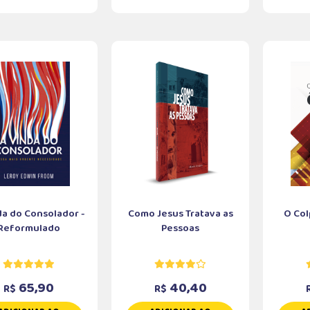
da do Consolador -
Como Jesus Tratava as
O Col
Reformulado
Pessoas
65,90
40,40
R$
R$