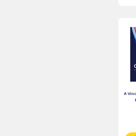
A Vin