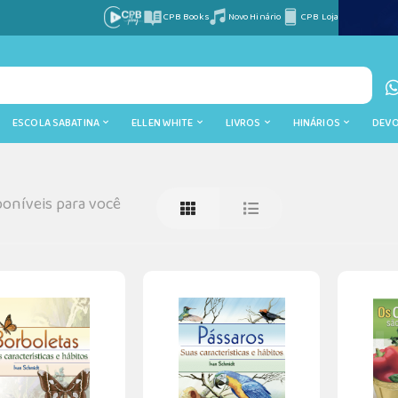
CPB Books
Novo Hinário
CPB Loja
ESCOLA SABATINA
ELLEN WHITE
LIVROS
HINÁRIOS
DEV
oníveis para você